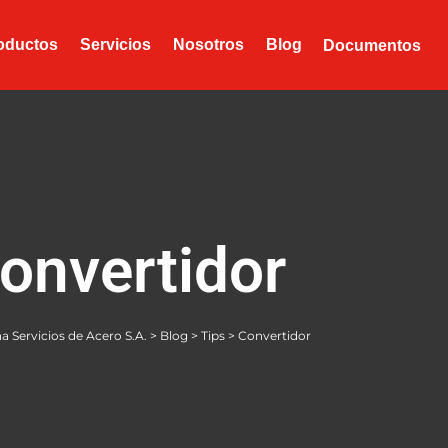
oductos
Servicios
Nosotros
Blog
Documentos
onvertidor
 Servicios de Acero S.A.
>
Blog
>
Tips
>
Convertidor