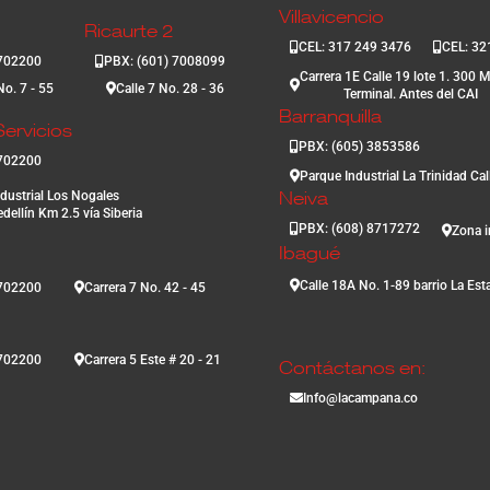
Villavicencio
Ricaurte 2
CEL: 317 249 3476
CEL: 32
3702200
PBX: (601) 7008099
Carrera 1E Calle 19 lote 1. 300 M
No. 7 - 55
Calle 7 No. 28 - 36
Terminal. Antes del CAI
Barranquilla
ervicios
PBX: (605) 3853586
3702200
Parque Industrial La Trinidad Ca
dustrial Los Nogales
Neiva
dellín Km 2.5 vía Siberia
PBX: (608) 8717272
Zona i
Ibagué
Calle 18A No. 1-89 barrio La Est
3702200
Carrera 7 No. 42 - 45
3702200
Carrera 5 Este # 20 - 21
Contáctanos en:
Info@lacampana.co