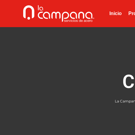
Inicio
Pr
C
La Campana