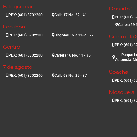
Paloquemao
Ricaurte 1
PBX: (601) 3702200
Calle 17 No. 22 - 41
PBX: (601) 
Carrera 29 
Fontibon
PBX: (601) 3702200
Diagonal 16 # 116a - 77
Centro de S
PBX: (601) 
Centro
Parque In
PBX: (601) 3702200
Carrera 16 No. 11 - 35
Autopista. Me
7 de agosto
Soacha
PBX: (601) 3702200
Calle 68 No. 25 - 37
PBX: (601) 
Mosquera
PBX: (601) 