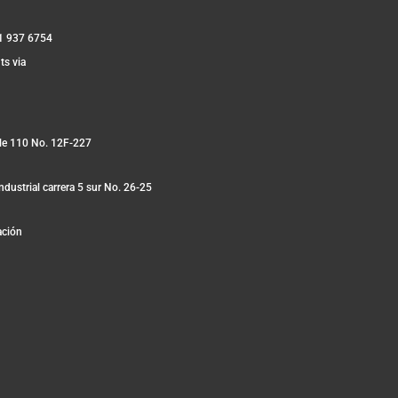
1 937 6754
ts via
lle 110 No. 12F-227
ndustrial carrera 5 sur No. 26-25
ación