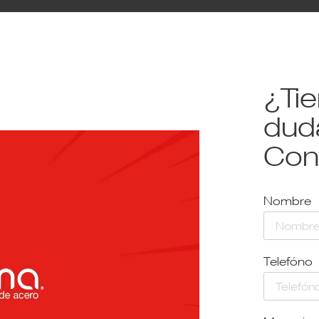
¿Ti
dud
Con
Nombre
Telefóno