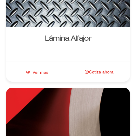
producto
Lámina Alfajor
Cotiza ahora
Ver más
Enlace al
producto