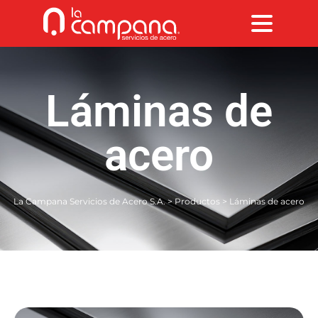
Láminas de
acero
La Campana Servicios de Acero S.A.
>
Productos
>
Láminas de acero