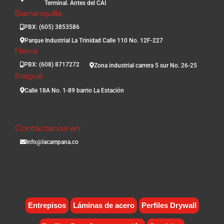
Terminal. Antes del CAI
Barranquilla
PBX: (605) 3853586
Parque Industrial La Trinidad Calle 110 No. 12F-227
Neiva
PBX: (608) 8717272
Zona industrial carrera 5 sur No. 26-25
Ibagué
Calle 18A No. 1-89 barrio La Estación
Contáctanos en:
Info@lacampana.co
Entrepisos
Láminas de acero
Perfiles Drywall