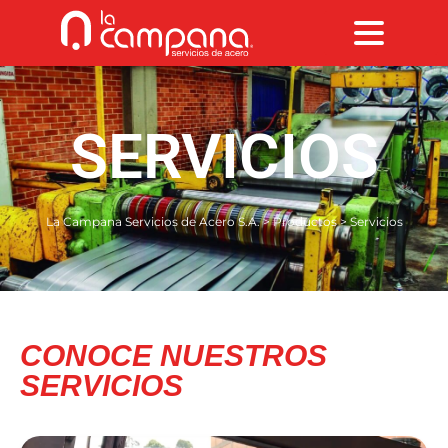
SERVICIOS
La Campana Servicios de Acero S.A.
>
Productos
>
Servicios
CONOCE NUESTROS
SERVICIOS