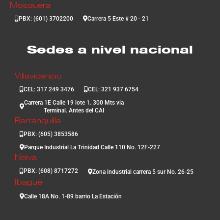
Mosquera
PBX: (601) 3702200
Carrera 5 Este # 20 - 21
Sedes a nivel nacional
Villavicencio
CEL: 317 249 3476
CEL: 321 937 6754
Carrera 1E Calle 19 lote 1. 300 Mts via
Terminal. Antes del CAI
Barranquilla
PBX: (605) 3853586
Parque Industrial La Trinidad Calle 110 No. 12F-227
Neiva
PBX: (608) 8717272
Zona industrial carrera 5 sur No. 26-25
Ibagué
Calle 18A No. 1-89 barrio La Estación