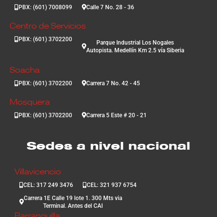
PBX: (601) 7008099
Calle 7 No. 28 - 36
Centro de Servicios
PBX: (601) 3702200
Parque Industrial Los Nogales
Autopista. Medellín Km 2.5 vía Siberia
Soacha
PBX: (601) 3702200
Carrera 7 No. 42 - 45
Mosquera
PBX: (601) 3702200
Carrera 5 Este # 20 - 21
Sedes a nivel nacional
Villavicencio
CEL: 317 249 3476
CEL: 321 937 6754
Carrera 1E Calle 19 lote 1. 300 Mts via
Terminal. Antes del CAI
Barranquilla