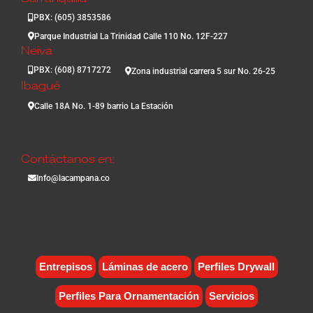
PBX: (605) 3853586
Parque Industrial La Trinidad Calle 110 No. 12F-227
Neiva
PBX: (608) 8717272
Zona industrial carrera 5 sur No. 26-25
Ibagué
Calle 18A No. 1-89 barrio La Estación
Contáctanos en:
Info@lacampana.co
Entrepisos
Láminas de acero
Perfiles Drywall
Perfiles Para Ornamentación
Servicios