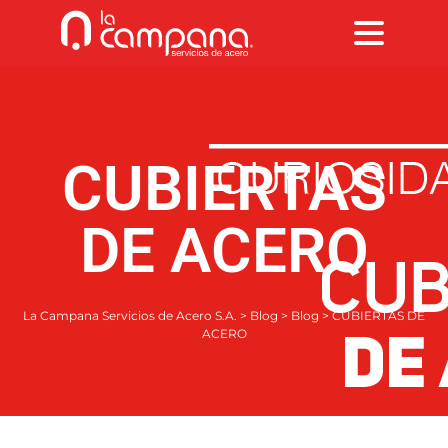
CUBIERTAS
DE ACERO
La Campana Servicios de Acero S.A.
>
Blog
>
Blog
>
CUBIERTAS DE
ACERO