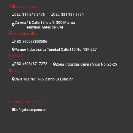
Villavicencio
CEL: 317 249 3476
CEL: 321 937 6754
Carrera 1E Calle 19 lote 1. 300 Mts via
Terminal. Antes del CAI
Barranquilla
PBX: (605) 3853586
Parque Industrial La Trinidad Calle 110 No. 12F-227
Neiva
PBX: (608) 8717272
Zona industrial carrera 5 sur No. 26-25
Ibagué
Calle 18A No. 1-89 barrio La Estación
Contáctanos en:
Info@lacampana.co