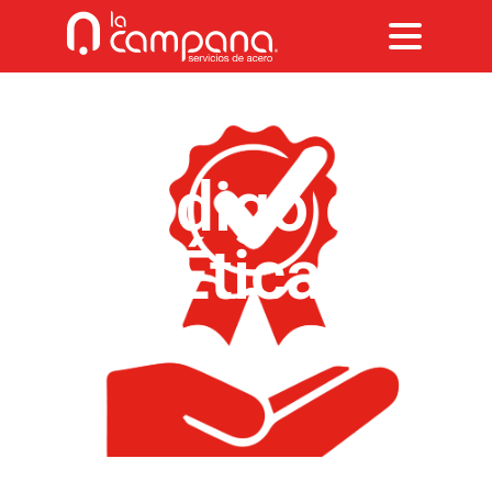
Código de
Ética
La Campana Servicios de Acero S.A.
>
Documentos
>
Código de
Ética