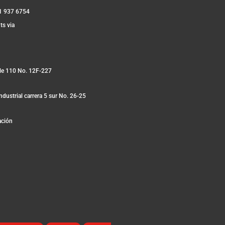
1 937 6754
ts via
lle 110 No. 12F-227
ndustrial carrera 5 sur No. 26-25
ación