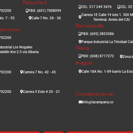
Ricaurte 2
CEL: 317 249 3476
CEL: 32
3702200
PBX: (601) 7008099
Carrera 1E Calle 19 lote 1. 300 M
No. 7 - 55
Calle 7 No. 28 - 36
Terminal. Antes del CAI
Barranquilla
ervicios
PBX: (605) 3853586
3702200
Parque Industrial La Trinidad Ca
dustrial Los Nogales
Neiva
dellín Km 2.5 vía Siberia
PBX: (608) 8717272
Zona i
Ibagué
Calle 18A No. 1-89 barrio La Est
3702200
Carrera 7 No. 42 - 45
3702200
Carrera 5 Este # 20 - 21
Contáctanos en:
Info@lacampana.co