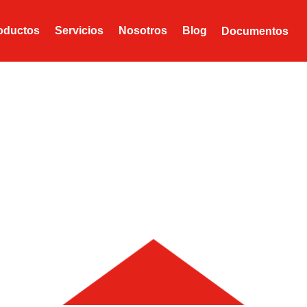
oductos
Servicios
Nosotros
Blog
Documentos
Corriente Banco
os de Acero S.A.
>
Documentos
>
Cuenta Corriente Bancos