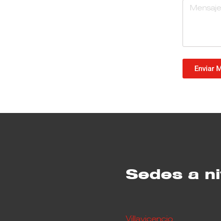
Enviar 
Sedes a ni
Villavicencio