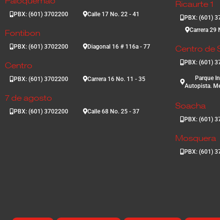
Paloquemao
Ricaurte 1
PBX: (601) 3702200
Calle 17 No. 22 - 41
PBX: (601) 
Carrera 29 
Fontibon
PBX: (601) 3702200
Diagonal 16 # 116a - 77
Centro de S
PBX: (601) 
Centro
Parque In
PBX: (601) 3702200
Carrera 16 No. 11 - 35
Autopista. Me
7 de agosto
Soacha
PBX: (601) 3702200
Calle 68 No. 25 - 37
PBX: (601) 
Mosquera
PBX: (601) 