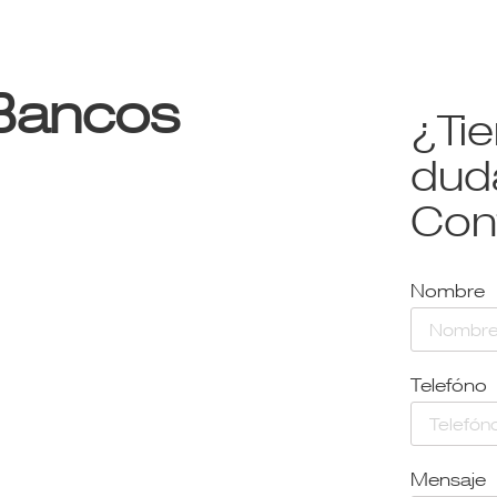
 Bancos
¿Ti
dud
Con
Nombre
Telefóno
Mensaje