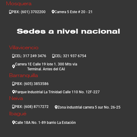
Mosquera
PBX: (601) 3702200
Carrera 5 Este # 20 - 21
Sedes a nivel nacional
Villavicencio
CEL: 317 249 3476
CEL: 321 937 6754
Carrera 1E Calle 19 lote 1. 300 Mts via
Terminal. Antes del CAI
Barranquilla
PBX: (605) 3853586
Parque Industrial La Trinidad Calle 110 No. 12F-227
Neiva
PBX: (608) 8717272
Zona industrial carrera 5 sur No. 26-25
Ibagué
Calle 18A No. 1-89 barrio La Estación