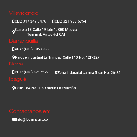
Villavicencio
CEL: 317 249 3476
CEL: 321 937 6754
Carrera 1E Calle 19 lote 1. 300 Mts via
Terminal. Antes del CAI
Barranquilla
PBX: (605) 3853586
Parque Industrial La Trinidad Calle 110 No. 12F-227
Neiva
PBX: (608) 8717272
Zona industrial carrera 5 sur No. 26-25
Ibagué
Calle 18A No. 1-89 barrio La Estación
Contáctanos en:
Info@lacampana.co