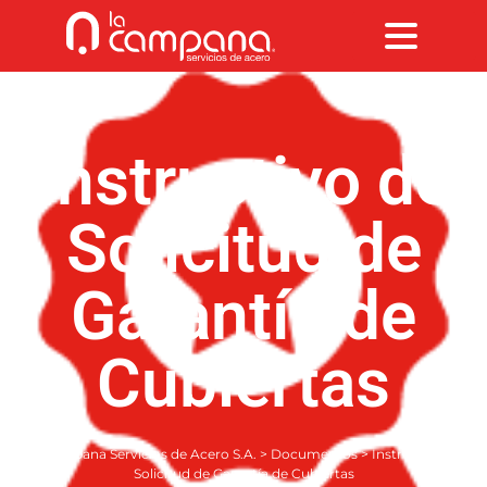
Instructivo de
Solicitud de
Garantía de
Cubiertas
La Campana Servicios de Acero S.A.
>
Documentos
>
Instructivo de
Solicitud de Garantía de Cubiertas