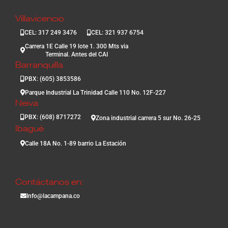
Villavicencio
CEL: 317 249 3476
CEL: 321 937 6754
Carrera 1E Calle 19 lote 1. 300 Mts via
Terminal. Antes del CAI
Barranquilla
PBX: (605) 3853586
Parque Industrial La Trinidad Calle 110 No. 12F-227
Neiva
PBX: (608) 8717272
Zona industrial carrera 5 sur No. 26-25
Ibagué
Calle 18A No. 1-89 barrio La Estación
Contáctanos en:
Info@lacampana.co