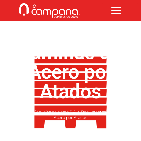
Láminas de
Acero por
Atados
La Campana Servicios de Acero S.A.
>
Documentos
>
Láminas de
Acero por Atados