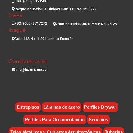
PBX: (605) 3853586
Parque Industrial La Trinidad Calle 110 No. 12F-227
Neiva
PBX: (608) 8717272
Zona industrial carrera 5 sur No. 26-25
Ibagué
Calle 18A No. 1-89 barrio La Estación
Contáctanos en:
Info@lacampana.co
Entrepisos
Láminas de acero
Perfiles Drywall
Perfiles Para Ornamentación
Servicios
Tejas Metálicas y Cubiertas Arquitectónicas
Tuberías