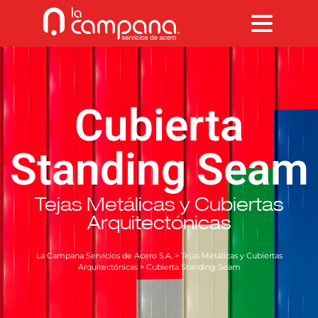
Cubierta
Standing Seam
Tejas Metálicas y Cubiertas
Arquitectónicas
La Campana Servicios de Acero S.A.
>
Tejas Metálicas y Cubiertas
Arquitectónicas
> Cubierta Standing Seam