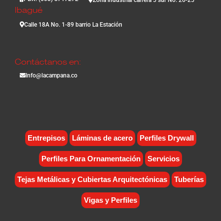
Ibagué
Calle 18A No. 1-89 barrio La Estación
Contáctanos en:
Info@lacampana.co
Entrepisos
Láminas de acero
Perfiles Drywall
Perfiles Para Ornamentación
Servicios
Tejas Metálicas y Cubiertas Arquitectónicas
Tuberías
Vigas y Perfiles