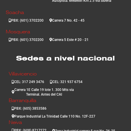
Autopista. Medellín Km 2.5 vía Siberia
Soacha
PBX: (601) 3702200
Carrera 7 No. 42 - 45
Mosquera
PBX: (601) 3702200
Carrera 5 Este # 20 - 21
Sedes a nivel nacional
Villavicencio
CEL: 317 249 3476
CEL: 321 937 6754
Carrera 1E Calle 19 lote 1. 300 Mts via
Terminal. Antes del CAI
Barranquilla
PBX: (605) 3853586
Parque Industrial La Trinidad Calle 110 No. 12F-227
Neiva
PBX: (608) 8717272
Zona industrial carrera 5 sur No. 26-25