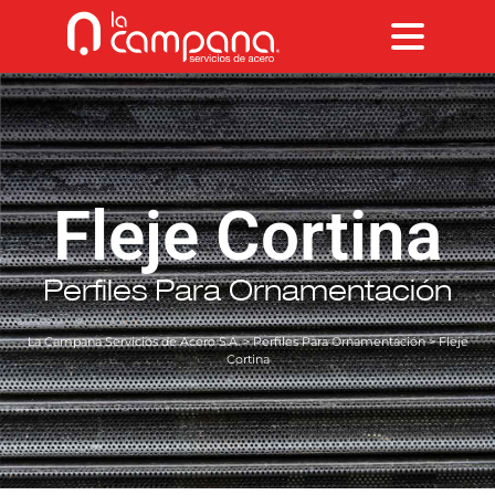
Fleje Cortina
Perfiles Para Ornamentación
La Campana Servicios de Acero S.A.
>
Perfiles Para Ornamentación
> Fleje
Cortina