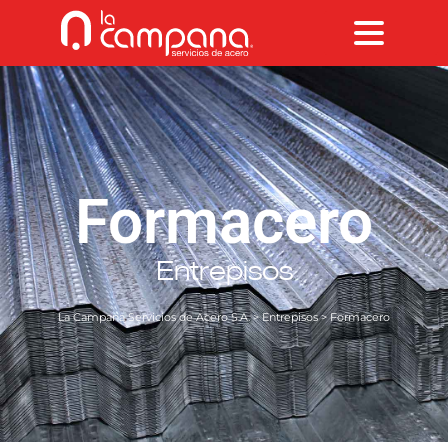
Formacero
Entrepisos
La Campana Servicios de Acero S.A.
>
Entrepisos
> Formacero