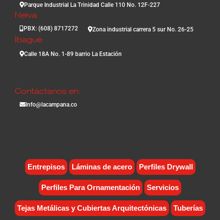
Parque Industrial La Trinidad Calle 110 No. 12F-227
Neiva
PBX: (608) 8717272
Zona industrial carrera 5 sur No. 26-25
Ibagué
Calle 18A No. 1-89 barrio La Estación
Contáctanos en:
Info@lacampana.co
Entrepisos
Láminas de acero
Perfiles Drywall
Perfiles Para Ornamentación
Servicios
Tejas Metálicas y Cubiertas Arquitectónicas
Tuberías