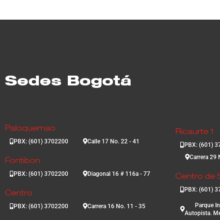
Sedes Bogotá
Paloquemao
Ricaurte 1
PBX: (601) 3702200
Calle 17 No. 22 - 41
PBX: (601) 
Carrera 29 
Fontibon
PBX: (601) 3702200
Diagonal 16 # 116a - 77
Centro de S
PBX: (601) 
Centro
Parque In
PBX: (601) 3702200
Carrera 16 No. 11 - 35
Autopista. Me