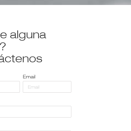
ne alguna
?
áctenos
Email