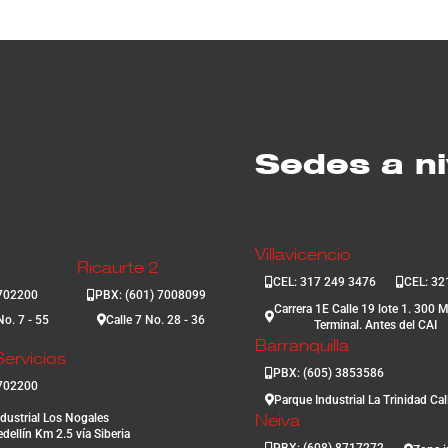
Sedes a ni
Villavicencio
Ricaurte 2
CEL: 317 249 3476
CEL: 32
3702200
PBX: (601) 7008099
Carrera 1E Calle 19 lote 1. 300 M
No. 7 - 55
Calle 7 No. 28 - 36
Terminal. Antes del CAI
Barranquilla
ervicios
PBX: (605) 3853586
3702200
Parque Industrial La Trinidad Ca
dustrial Los Nogales
Neiva
dellín Km 2.5 vía Siberia
PBX: (608) 8717272