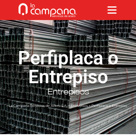
Perfiplaca o
Entrepiso
Entrepisos
La Campana Servicios de Acero S.A.
>
Entrepisos
> Perfiplaca o Entrepiso