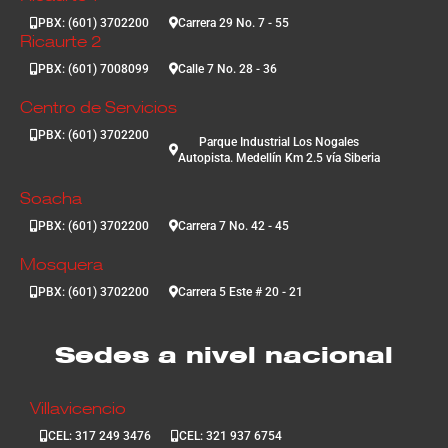
PBX: (601) 3702200
Carrera 29 No. 7 - 55
Ricaurte 2
PBX: (601) 7008099
Calle 7 No. 28 - 36
Centro de Servicios
PBX: (601) 3702200
Parque Industrial Los Nogales
Autopista. Medellín Km 2.5 vía Siberia
Soacha
PBX: (601) 3702200
Carrera 7 No. 42 - 45
Mosquera
PBX: (601) 3702200
Carrera 5 Este # 20 - 21
Sedes a nivel nacional
Villavicencio
CEL: 317 249 3476
CEL: 321 937 6754