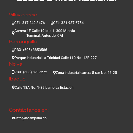
Villavicencio
CEL: 317 249 3476
CEL: 321 937 6754
Carrera 1E Calle 19 lote 1. 300 Mts via
Terminal. Antes del CAI
Barranquilla
PBX: (605) 3853586
Parque Industrial La Trinidad Calle 110 No. 12F-227
Neiva
PBX: (608) 8717272
Zona industrial carrera 5 sur No. 26-25
Ibagué
Calle 18A No. 1-89 barrio La Estación
Contáctanos en:
Info@lacampana.co