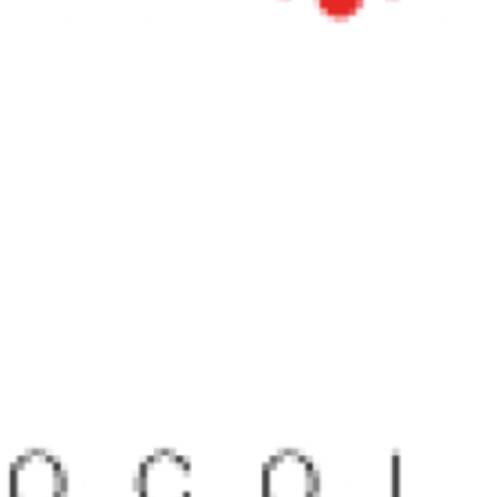
Protocolo 
Movili
La Campana Servicios de Acero S.A.
>