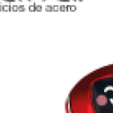
ad de
i
 Taxi