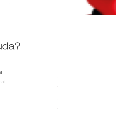
uda?
l