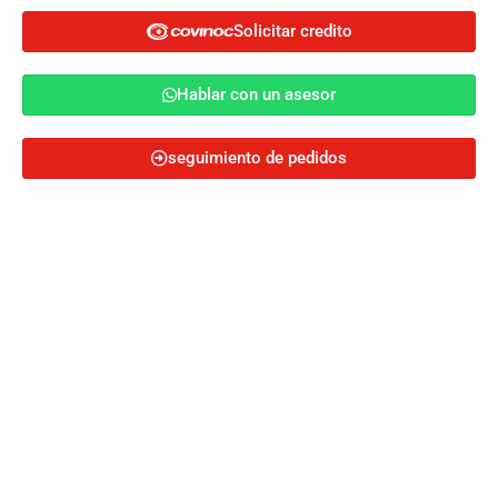
PBX: (601) 3702200
Carrera 29 No. 7 - 55
Solicitar credito
Ricaurte 2
Solicitar credito
PBX: (601) 7008099
Calle 7 No. 28 - 36
Hablar con un asesor
Hablar con un asesor
Centro de Servicios
PBX: (601) 3702200
Parque Industrial Los Nogales
seguimiento de pedidos
Cotiza ahora
Autopista. Medellín Km 2.5 vía Siberia
Soacha
PBX: (601) 3702200
Carrera 7 No. 42 - 45
Mosquera
PBX: (601) 3702200
Carrera 5 Este # 20 - 21
Sedes a nivel nacional
Villavicencio
CEL: 317 249 3476
CEL: 321 937 6754