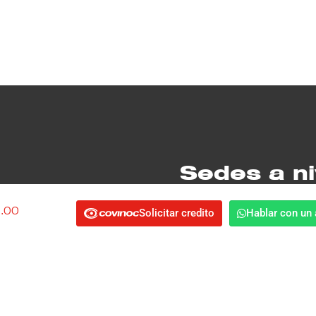
Sedes a ni
2.00
Solicitar credito
Hablar con un
Villavicencio
Ricaurte 2
CEL: 317 249 3476
CEL: 32
3702200
PBX: (601) 7008099
Carrera 1E Calle 19 lote 1. 300 M
No. 7 - 55
Calle 7 No. 28 - 36
Terminal. Antes del CAI
Barranquilla
ervicios