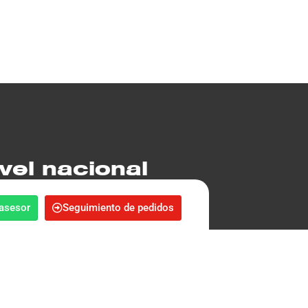
vel nacional
 asesor
Seguimiento de pedidos
1 937 6754
ts via