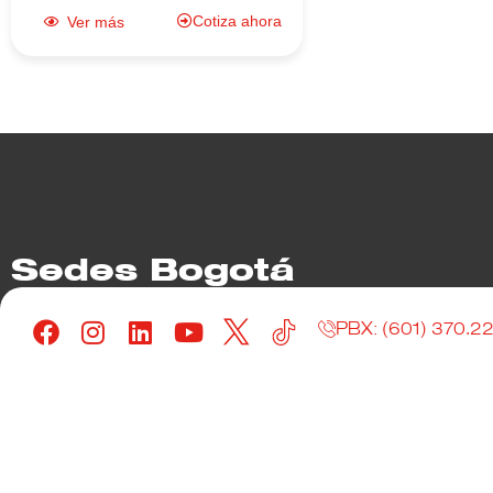
Cotiza ahora
Ver más
Sedes Bogotá
PBX: (601) 370.2
Paloquemao
Ricaurte 1
PBX: (601) 3702200
Calle 17 No. 22 - 41
PBX: (601) 
Carrera 29 
Fontibon
PBX: (601) 3702200
Diagonal 16 # 116a - 77
Centro de S