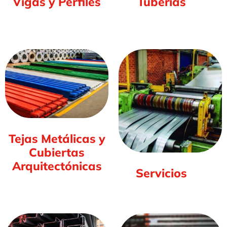
Vigas y Perfiles
Tuberías
(6)
(7)
Tejas Metálicas y
Cubiertas
Arquitectónicas
Servicios
(4)
(6)