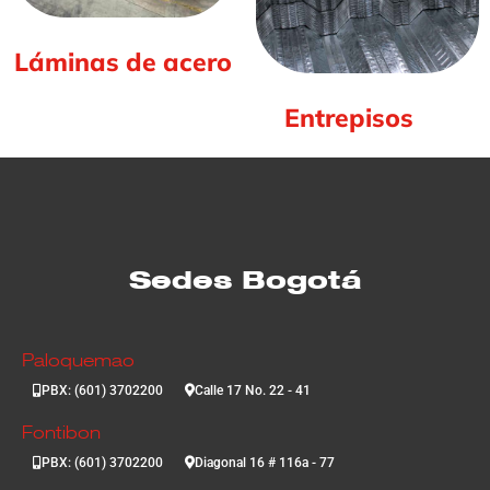
Láminas de acero
(7)
Entrepisos
(6)
Sedes Bogotá
Paloquemao
PBX: (601) 3702200
Calle 17 No. 22 - 41
Fontibon
PBX: (601) 3702200
Diagonal 16 # 116a - 77