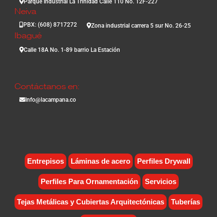
Parque Industrial La Trinidad Calle 110 No. 12F-227
Neiva
PBX: (608) 8717272
Zona industrial carrera 5 sur No. 26-25
Ibagué
Calle 18A No. 1-89 barrio La Estación
Contáctanos en:
Info@lacampana.co
Entrepisos
Láminas de acero
Perfiles Drywall
Perfiles Para Ornamentación
Servicios
Tejas Metálicas y Cubiertas Arquitectónicas
Tuberías