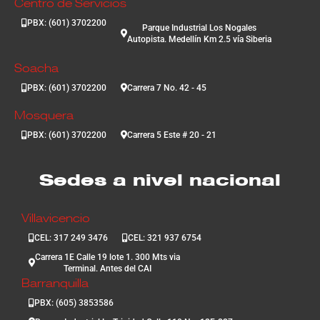
Centro de Servicios
PBX: (601) 3702200
Parque Industrial Los Nogales
Autopista. Medellín Km 2.5 vía Siberia
Soacha
PBX: (601) 3702200
Carrera 7 No. 42 - 45
Mosquera
PBX: (601) 3702200
Carrera 5 Este # 20 - 21
Sedes a nivel nacional
Villavicencio
CEL: 317 249 3476
CEL: 321 937 6754
Carrera 1E Calle 19 lote 1. 300 Mts via
Terminal. Antes del CAI
Barranquilla
PBX: (605) 3853586