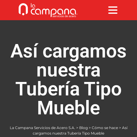
Así cargamos
nuestra
Tubería Tipo
Mueble
La Campana Servicios de Acero S.A.
>
Blog
>
Cómo se hace
>
Así
cargamos nuestra Tubería Tipo Mueble