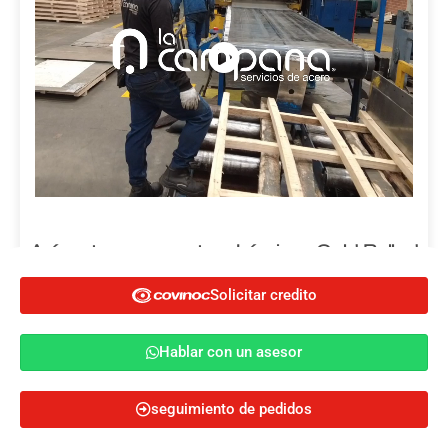
Así cortamos nuestras Láminas Cold Rolled
Solicitar credito
14/03/2022
Solicitar credito
Hablar con un asesor
Hablar con un asesor
Ver más
seguimiento de pedidos
Cotiza ahora