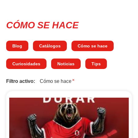
CÓMO SE HACE
Blog
Catálogos
Cómo se hace
Curiosidades
Noticias
Tips
×
Filtro activo:
Cómo se hace