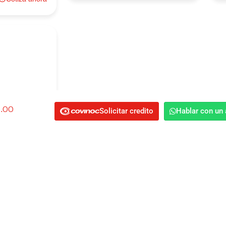
e al
cto
2.00
Solicitar credito
Hablar con un
 nuestras
IPE
Cotiza ahora