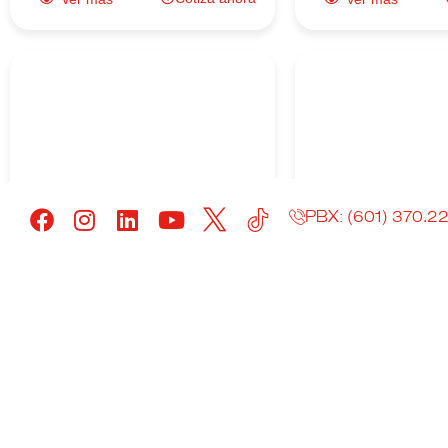
Enlace al
Enlac
producto
produ
PBX: (601) 370.2
Así cargamos
Así cortamos
nuestras Planchas
Vigas 
Hot Rolled
Ver más
Cotiza ahora
Ver más