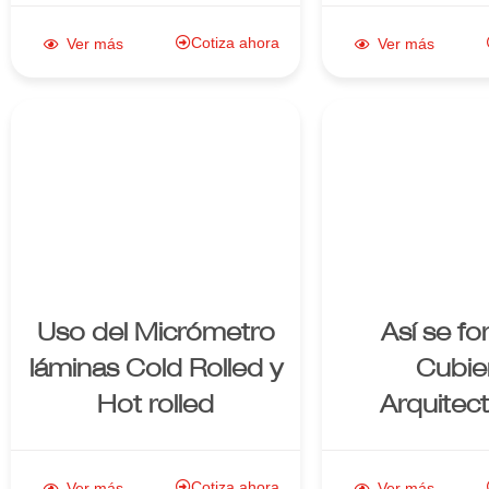
Cotiza ahora
Ver más
Ver más
Enlace al
Enlac
producto
produ
Uso del Micrómetro
Así se fo
láminas Cold Rolled y
Cubie
Hot rolled
Arquitec
Cotiza ahora
Ver más
Ver más