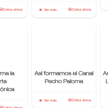
Cotiza ahora
Cotiza ahora
Ver más
e al
Enlace al
cto
producto
rma la
Así formamos el Canal
A
rta
Pecho Paloma
tónica
Cotiza ahora
Ver más
Cotiza ahora