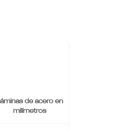
Enlace al
producto
áminas de acero en
milímetros