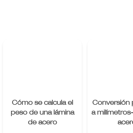
Enlace al
Enlac
producto
produ
Cómo se calcula el
Conversión 
peso de una lámina
a milímetros
de acero
acer