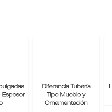
e al
Enlace al
cto
producto
pulgadas
Diferencia Tubería
L
- Espesor
Tipo Mueble y
o
Ornamentación