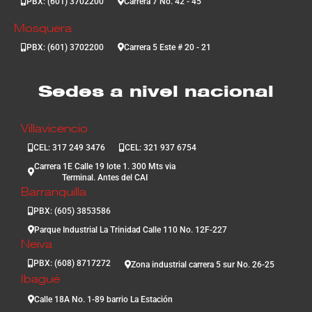
PBX: (601) 3702200
Carrera 7 No. 42 - 45
Mosquera
PBX: (601) 3702200
Carrera 5 Este # 20 - 21
Sedes a nivel nacional
Villavicencio
CEL: 317 249 3476
CEL: 321 937 6754
Carrera 1E Calle 19 lote 1. 300 Mts via
Terminal. Antes del CAI
Barranquilla
PBX: (605) 3853586
Parque Industrial La Trinidad Calle 110 No. 12F-227
Neiva
PBX: (608) 8717272
Zona industrial carrera 5 sur No. 26-25
Ibagué
Calle 18A No. 1-89 barrio La Estación