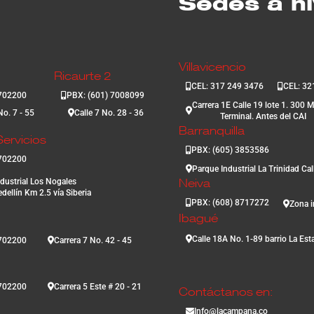
Sedes a ni
Villavicencio
Ricaurte 2
CEL: 317 249 3476
CEL: 32
3702200
PBX: (601) 7008099
Carrera 1E Calle 19 lote 1. 300 M
No. 7 - 55
Calle 7 No. 28 - 36
Terminal. Antes del CAI
Barranquilla
ervicios
PBX: (605) 3853586
3702200
Parque Industrial La Trinidad Ca
dustrial Los Nogales
Neiva
dellín Km 2.5 vía Siberia
PBX: (608) 8717272
Zona i
Ibagué
Calle 18A No. 1-89 barrio La Est
3702200
Carrera 7 No. 42 - 45
3702200
Carrera 5 Este # 20 - 21
Contáctanos en:
Info@lacampana.co