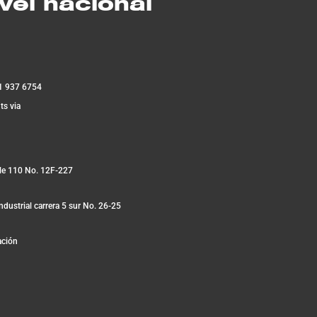
vel nacional
1 937 6754
ts via
lle 110 No. 12F-227
ndustrial carrera 5 sur No. 26-25
ación