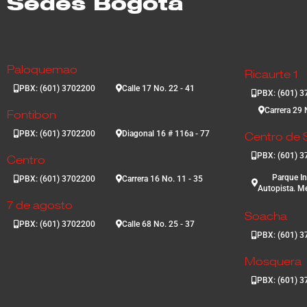
Sedes Bogotá
Paloquemao
Ricaurte 1
PBX: (601) 3702200
Calle 17 No. 22 - 41
PBX: (601) 
Carrera 29 
Fontibon
PBX: (601) 3702200
Diagonal 16 # 116a - 77
Centro de S
PBX: (601) 
Centro
Parque In
PBX: (601) 3702200
Carrera 16 No. 11 - 35
Autopista. Me
7 de agosto
Soacha
PBX: (601) 3702200
Calle 68 No. 25 - 37
PBX: (601) 
Mosquera
PBX: (601) 