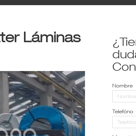
tter Láminas
¿Ti
dud
Con
Nombre
Telefóno